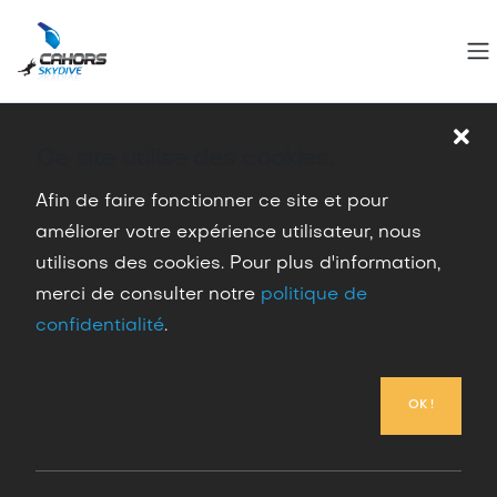
Questions / réponses
Ce site utilise des cookies.
Accueil
Sauter en parachute
Questions / réponses
Afin de faire fonctionner ce site et pour
améliorer votre expérience utilisateur, nous
utilisons des cookies. Pour plus d'information,
merci de consulter notre
politique de
Questions / réponses
confidentialité
.
OK !
Toutes les réponses à vos questions
En cours de rédaction