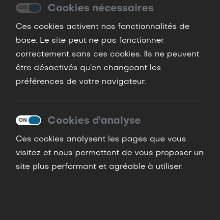
Cookies nécessaires
Ces cookies activent nos fonctionnalités de
base. Le site peut ne pas fonctionner
correctement sans ces cookies. Ils ne peuvent
être désactivés qu'en changeant les
préférences de votre navigateur.
Cookies d'analyse
Ces cookies analysent les pages que vous
CGU
Mentions légales
visitez et nous permettent de vous proposer un
site plus performant et agréable à utiliser.
Copyright © 2020 - Centre Ecole de Parachutisme de
Cahors
tel : 05 65 21 00 54 -
cep46@wanadoo.fr
- fax : 05 65 21 08