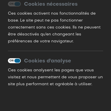
Cookies nécessaires
Ces cookies activent nos fonctionnalités de
base. Le site peut ne pas fonctionner
correctement sans ces cookies. Ils ne peuvent
être désactivés qu'en changeant les
Saut en tandem – Vivez
préférences de votre navigateur.
l’expérience ultime !
Cookies d'analyse
Conditions pour plonger dans
l’aventure
Ces cookies analysent les pages que vous
visitez et nous permettent de vous proposer un
Âge minimum
: 15 ans (autorisation écrite
site plus performant et agréable à utiliser.
obligatoire des deux parents ou du tuteur
légal pour les mineurs).
Poids maximum
: 90 kg.
Certificat médical
: obligatoire pour les moins