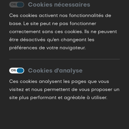
Cookies nécessaires
Ces cookies activent nos fonctionnalités de
base. Le site peut ne pas fonctionner
correctement sans ces cookies. Ils ne peuvent
être désactivés qu'en changeant les
préférences de votre navigateur.
L’objectif des formations est l’acquisition de
l’autonomie, afin de pouvoir sauter seul en toute
Cookies d'analyse
sécurité. Il en existe de deux types, précédées
Ces cookies analysent les pages que vous
d’une journée de cours théoriques et exercices au
visitez et nous permettent de vous proposer un
sol. En règle générale il faut prévoir plusieurs jours
sur place, afin de progresser efficacement.
site plus performant et agréable à utiliser.
L’apprentissage du pliage du parachute est
compris dans les formations.
Devenez autonome en